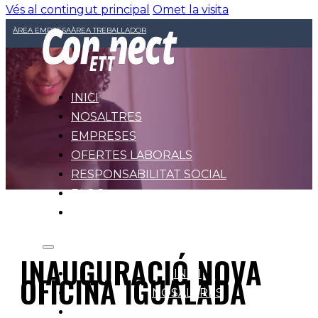
Vés al contingut principal
Omet la visita
ÀREA EMPRESA
ÀREA TREBALLADOR
INICI
NOSALTRES
EMPRESES
OFERTES LABORALS
RESPONSABILITAT SOCIAL
BLOG
CONTACTE
INAUGURACIÓ NOVA
INICI
OFICINA IGUALADA
NOSALTRES
EMPRESES