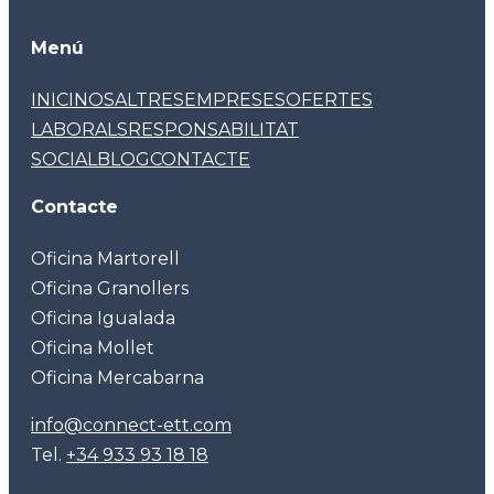
Menú
INICI
NOSALTRES
EMPRESES
OFERTES
LABORALS
RESPONSABILITAT
SOCIAL
BLOG
CONTACTE
Contacte
Oficina Martorell
Oficina Granollers
Oficina Igualada
Oficina Mollet
Oficina Mercabarna
info@connect-ett.com
Tel.
+34 933 93 18 18