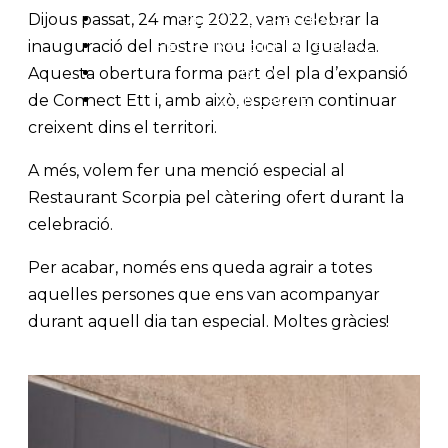
OFERTES LABORALS
Dijous passat, 24 març 2022, vam celebrar la
RESPONSABILITAT SOCIAL
inauguració del nostre nou local a Igualada.
BLOG
Aquesta obertura forma part del pla d’expansió
CONTACTE
de Connect Ett i, amb això, esperem continuar
creixent dins el territori.
A més, volem fer una menció especial al
Restaurant Scorpia pel càtering ofert durant la
celebració.
Per acabar, només ens queda agrair a totes
aquelles persones que ens van acompanyar
durant aquell dia tan especial. Moltes gràcies!