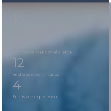
15
Años de experiencia
4
Oficinas de atención al cliente
12
Sectores especializados
4
Socios con experiencia