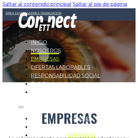
Saltar al contenido principal
Saltar al pie de página
ÁREA EMPRESA
ÁREA TRABAJADOR
INICIO
NOSOTROS
EMPRESAS
OFERTAS LABORABLES
RESPONSABILIDAD SOCIAL
BLOG
CONTACTO
EMPRESAS
INICIO
NOSOTROS
EMPRESAS