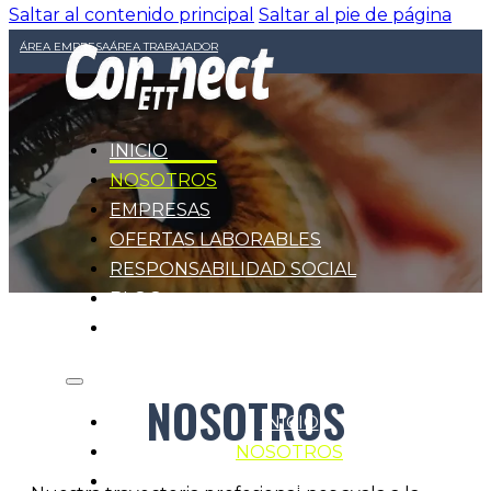
Saltar al contenido principal
Saltar al pie de página
ÁREA EMPRESA
ÁREA TRABAJADOR
INICIO
NOSOTROS
EMPRESAS
OFERTAS LABORABLES
RESPONSABILIDAD SOCIAL
BLOG
CONTACTO
NOSOTROS
INICIO
NOSOTROS
EMPRESAS