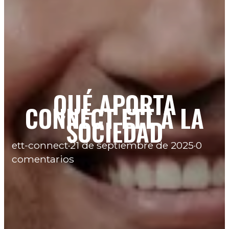
QUÉ APORTA
CONNECT ETT A LA
SOCIEDAD
ett-connect
·
21 de septiembre de 2025
·
0
comentarios