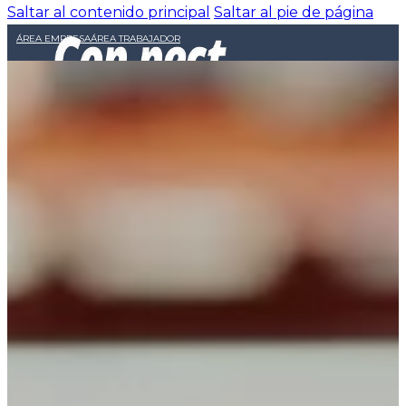
Saltar al contenido principal
Saltar al pie de página
ÁREA EMPRESA
ÁREA TRABAJADOR
INICIO
NOSOTROS
EMPRESAS
OFERTAS LABORABLES
RESPONSABILIDAD SOCIAL
BLOG
CONTACTO
INICIO
NOSOTROS
EMPRESAS