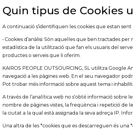
Quin tipus de Cookies u
A continuació s’identifiquen les cookies que estan sent u
• Cookies d’anàlisi: Són aquelles que ben tractades per n
estadística de la utilització que fan els usuaris del serve
productes o serveis que li oferim.
KAIROS PEOPLE OUTSOURCING, SL
utilitza Google An
navegació a les pàgines web. En el seu navegador podrà ob
Pot trobar més informació sobre aquest tema i inhabilit
A través de l’analítica web no s’obté informació sobre l
nombre de pàgines vistes, la freqüència i repetició de les 
la ciutat a la qual està assignada la seva adreça IP. Info
Una altra de les *cookies que es descarreguen és una *c