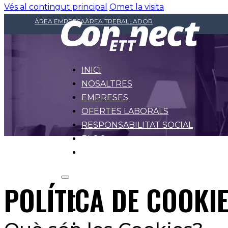
Vés al contingut principal
Omet la visita
ÀREA EMPRESA
ÀREA TREBALLADOR
INICI
NOSALTRES
EMPRESES
OFERTES LABORALS
RESPONSABILITAT SOCIAL
BLOG
CONTACTE
POLÍTICA DE COOKI