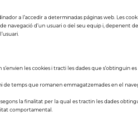
OFERTES LABORALS
RESPONSABILITAT SOCIAL
dinador a l’accedir a determinadas páginas web. Les cook
BLOG
de navegació d’un usuari o del seu equip i, depenent de
CONTACTE
l’usuari.
 s’envien les cookies i tracti les dades que s’obtinguin es
mini de temps que romanen emmagatzemades en el navegad
s segons la finalitat per la qual es tractin les dades obti
licitat comportamental.