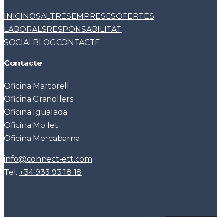
INICI
NOSALTRES
EMPRESES
OFERTES
LABORALS
RESPONSABILITAT
SOCIAL
BLOG
CONTACTE
Contacte
Oficina Martorell
Oficina Granollers
Oficina Igualada
Oficina Mollet
Oficina Mercabarna
info@connect-ett.com
Tel.
+34 933 93 18 18