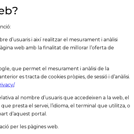
web?
nció:
 d’usuaris i així realitzar el mesurament i anàlisi
 pàgina web amb la finalitat de millorar l’oferta de
ogle, que permet el mesurament i anàlisi de la
rior es tracta de cookies pròpies, de sessió i d’anàlisi.
rivacy/
.
relativa al nombre d’usuaris que accedeixen a la web, el
que presta el servei, l’idioma, el terminal que utilitza, o
part d’aquest portal.
ació per les pàgines web.