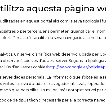
tilitza aquesta pàgina 
tilitzades en aquest portal així com la seva tipologia i fu
osaltres o per tercers, ens permeten quantificar el nombre
i ofert. Per a això s’analitza la seva navegació a la nostra
alytics, un servei d’analítica web desenvolupada per Go
servar 4 cookies d’aquest servei. Segons la tipologia ante
ar l’ús d’aquestes cookies
http://www.google.es/policies/p
es seves dades personals . La informació que s’obté és la 
visites, la seva durada, el navegador utilitzat, l’operador 
rmació que possibilita un millor i més apropiat servei per 
ookie de tipus tècnic necessària per a la correcta naveg