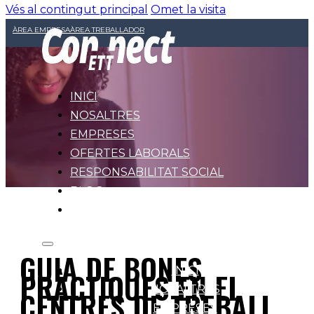
Vés al contingut principal
Omet la visita
ÀREA EMPRESA
ÀREA TREBALLADOR
INICI
NOSALTRES
EMPRESES
OFERTES LABORALS
RESPONSABILITAT SOCIAL
BLOG
CONTACTE
GUIA DE BONES
INICI
PRÀCTIQUES EN EL
NOSALTRES
CENTRES DE TREBALL
EMPRESES