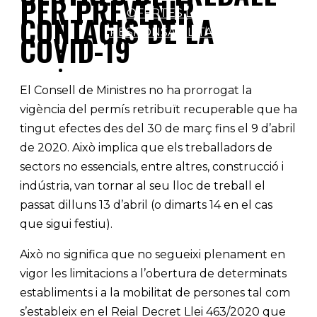
PER PREVENIR
OFERTES LABORALS
CONTAGIS DE LA
RESPONSABILITAT SOCIAL
COVID-19
BLOG
CONTACTE
El Consell de Ministres no ha prorrogat la
vigència del permís retribuït recuperable que ha
tingut efectes des del 30 de març fins el 9 d’abril
de 2020. Això implica que els treballadors de
sectors no essencials, entre altres, construcció i
indústria, van tornar al seu lloc de treball el
passat dilluns 13 d’abril (o dimarts 14 en el cas
que sigui festiu).
Això no significa que no segueixi plenament en
vigor les limitacions a l’obertura de determinats
establiments i a la mobilitat de persones tal com
s’estableix en el Reial Decret Llei 463/2020 que