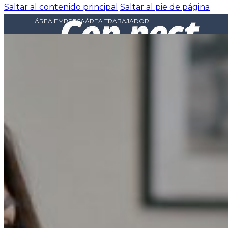
Saltar al contenido principal
Saltar al pie de página
ÁREA EMPRESA
ÁREA TRABAJADOR
INICIO
NOSOTROS
EMPRESAS
OFERTAS LABORABLES
RESPONSABILIDAD SOCIAL
BLOG
CONTACTO