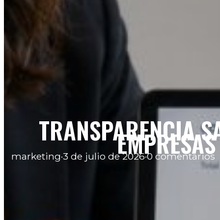
TRANSPARENCIA SA
EMPRESAS 
marketing
·
3 de julio de 2026
·
0 comentarios